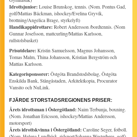
Idrottsjunior:
Louise Brunskog, tennis. (Nom. Pontus Gad,
golf/Mattias Bäckman, ishockey/Evelina Gryvik,
brottning/Angelica Brage, styrkelyft)
Handikappidrottare:
Robert Andersson /bordtennis. (Nom
Gunnar Josefsson, mattcurling/Mattias Karlsson,
rullstolsbasket)
Prisutdelare:
Kristin Samuelsson, Magnus Johansson,
Tomas Malm, Thina Johansson, Kristian Bergström och
Mattias Karlsson.
Kategorisponsorer:
Östgöta Brandstodsbolag, Östgöta
Enskilda Bank, Stångåstaden, Arkitektkopia, Procurator
Vansito och NuLink.
FJÄRDE STORSTADSREGIONENS PRISER:
Årets idrottsman i Östergötland:
Naim Terbunja, boxning.
(Nom. Jonathan Ericsson, ishockey/Mattias Andersson,
motorsport)
Årets idrottskvinna i Östergötland:
Caroline Seger, fotboll.
(Nom. Helena Lundbäsk, ridsport/Johanna Westerberg, golf)