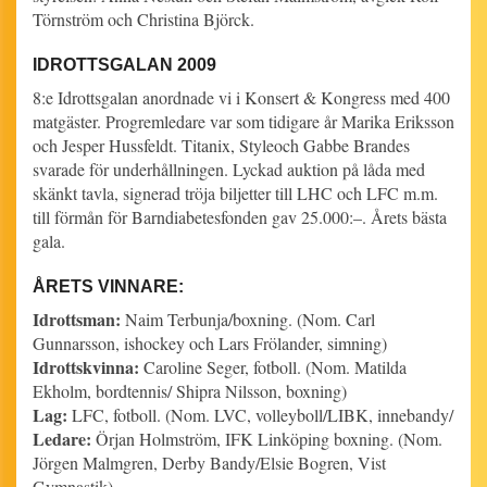
Törnström och Christina Björck.
IDROTTSGALAN 2009
8:e Idrottsgalan anordnade vi i Konsert & Kongress med 400
matgäster. Progremledare var som tidigare år Marika Eriksson
och Jesper Hussfeldt. Titanix, Styleoch Gabbe Brandes
svarade för underhållningen. Lyckad auktion på låda med
skänkt tavla, signerad tröja biljetter till LHC och LFC m.m.
till förmån för Barndiabetesfonden gav 25.000:–. Årets bästa
gala.
ÅRETS VINNARE:
Idrottsman:
Naim Terbunja/boxning. (Nom. Carl
Gunnarsson, ishockey och Lars Frölander, simning)
Idrottskvinna:
Caroline Seger, fotboll. (Nom. Matilda
Ekholm, bordtennis/ Shipra Nilsson, boxning)
Lag:
LFC, fotboll. (Nom. LVC, volleyboll/LIBK, innebandy/
Ledare:
Örjan Holmström, IFK Linköping boxning. (Nom.
Jörgen Malmgren, Derby Bandy/Elsie Bogren, Vist
Gymnastik)