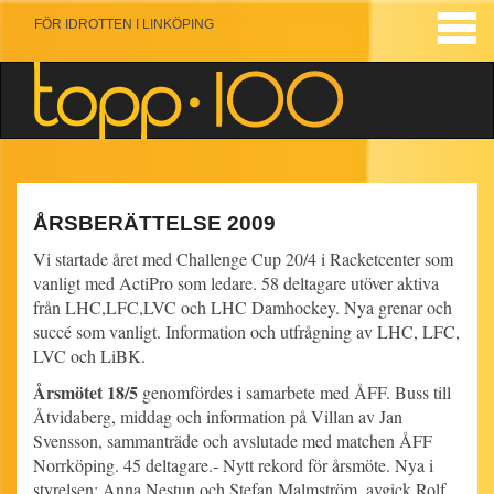
FÖR IDROTTEN I LINKÖPING
ÅRSBERÄTTELSE 2009
Vi startade året med Challenge Cup 20/4 i Racketcenter som
vanligt med ActiPro som ledare. 58 deltagare utöver aktiva
från LHC,LFC,LVC och LHC Damhockey. Nya grenar och
succé som vanligt. Information och utfrågning av LHC, LFC,
LVC och LiBK.
Årsmötet 18/5
genomfördes i samarbete med ÅFF. Buss till
Åtvidaberg, middag och information på Villan av Jan
Svensson, sammanträde och avslutade med matchen ÅFF
Norrköping. 45 deltagare.- Nytt rekord för årsmöte. Nya i
styrelsen: Anna Nestun och Stefan Malmström, avgick Rolf